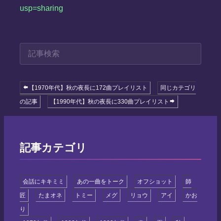
usp=sharing
【1970年代】秋の夜長に172曲プレイリスト
同じカテゴリ
の記事
【1990年代】秋の夜長に330曲プレイリスト
記事カテゴリ
会話にキキミミ
あの一曲をトーク
オフショット
師
匠
たまオネ
トミー
メグ
リョウ
アイ
かお
り