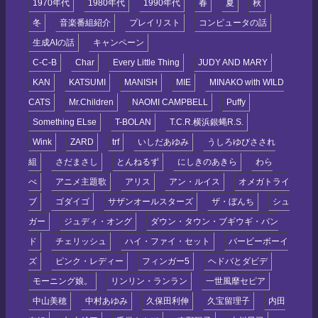
1970年代
1980年代
1990年代
春
夏
秋
冬
音楽番組紹介
プレイリスト
コンピュータの話
生成AIの話
キャンペーン
C-C-B
Char
Every Little Thing
JUDY AND MARY
KAN
KATSUMI
MANISH
MIE
MINAKO with WILD
CATS
Mr.Children
NAOMI CAMPBELL
Puffy
Something ELse
T-BOLAN
T.C.R.横浜銀蝿R.S.
Wink
ZARD
trf
いしだあゆみ
うしろゆびさされ
組
さだまさし
とんねるず
にしきのあきら
わら
べ
アニメ主題歌
アリス
アン・ルイス
オメガトライ
ブ
ゴダイゴ
サザンオールスターズ
ザ・ぼんち
シュ
ガー
ジュディ・オング
ダウン・タウン・ブギウギ・バン
ド
チェリッシュ
ハイ・ファイ・セット
バービーボーイ
ズ
ピンク・レディー
フィンガー5
ヘドバとダビデ
モーニング娘。
リンリン・ランラン
一世風靡セピア
中山美穂
中村あゆみ
久保田利伸
久宝留理子
内田