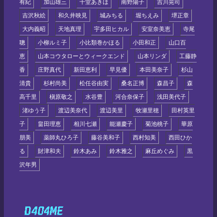
有紀
加山雄三
千堂あきほ
南野陽子
吉川晃司
吉沢秋絵
和久井映見
城みちる
堀ちえみ
堺正章
大内義昭
天地真理
宇多田ヒカル
安室奈美恵
寺尾
聰
小柳ルミ子
小比類巻かほる
小田和正
山口百
恵
山本コウタローとウィークエンド
山本リンダ
工藤静
香
庄野真代
新田恵利
早見優
本田美奈子
杉山
清貴
杉村尚美
松任谷由実
桑名正博
森昌子
森
高千里
槇原敬之
水谷豊
河合奈保子
浅田美代子
渚ゆう子
渡辺美奈代
渡辺美里
牧瀬里穂
田村英里
子
畠田理恵
相川七瀬
能瀬慶子
菊池桃子
華原
朋美
薬師丸ひろ子
藤谷美和子
西村知美
西田ひか
る
財津和夫
鈴木あみ
鈴木雅之
麻丘めぐみ
黒
沢年男