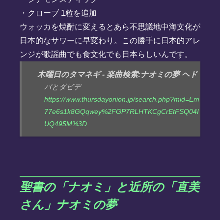
・クローブ 1粒を追加
ウォッカを焼酎に変えるとあら不思議地中海文化が
日本的なサワーに早変わり。この勝手に日本的アレ
ンジが歌謡曲でも食文化でも日本らしいんです。
木曜日のタマネギ - 楽曲検索:ナオミの夢 ヘド
バとダビデ
https://www.thursdayonion.jp/search.php?mid=Em
77e6s1k8GQqwey%2FGP7RLHTKCgCrEtFSQ04I
UQ495M%3D
聖書の「ナオミ」と近所の「直美
さん」ナオミの夢