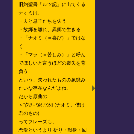
旧約聖書「ルツ記」に出てくる
ナオミは、
・夫と息子たちを失う
・故郷を離れ、異郷で生きる
・「ナオミ（＝喜び）」ではな
く
・「マラ（＝苦しみ）」と呼ん
でほしいと言うほどの喪失を背
負う
という、失われたものの象徴み
たいな存在なんだよね。
だから原曲の
＞נעמי, אני - שלך (ナオミ、僕は
君のもの)
ってフレーズも、
恋愛というより 祈り・献身・回