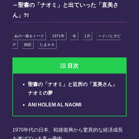
～聖書の「ナオミ」と出ていった「直美さ
ん」?!
あの一曲をトーク
1971年
冬
1月
ヘドバとダビ
デ
師匠
たまオネ
目次
聖書の「ナオミ」と近所の「直美さん」
ナオミの夢
ANI HOLEM AL NAOMI
1970年代の日本、戦後復興から驚異的な経済成長
を遂げている真っ最中。