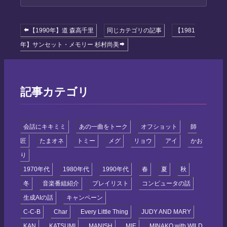
【1990年】道 森高千里
同じカテゴリの記事
【1981
年】サンセット・メモリー 杉村尚美
記事カテゴリ
会話にキキミミ
あの一曲をトーク
オフショット
師
匠
たまオネ
トミー
メグ
リョウ
アイ
かお
り
1970年代
1980年代
1990年代
春
夏
秋
冬
音楽番組紹介
プレイリスト
コンピュータの話
生成AIの話
キャンペーン
C-C-B
Char
Every Little Thing
JUDY AND MARY
KAN
KATSUMI
MANISH
MIE
MINAKO with WILD