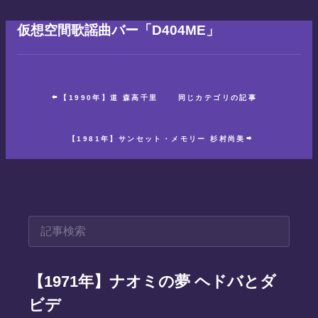
仮想空間歌謡曲バー「D404ME」
【1990年】道 森高千里
同じカテゴリの記事
【1981年】サンセット・メモリー 杉村尚美
【1971年】ナオミの夢 ヘドバとダ
ビデ