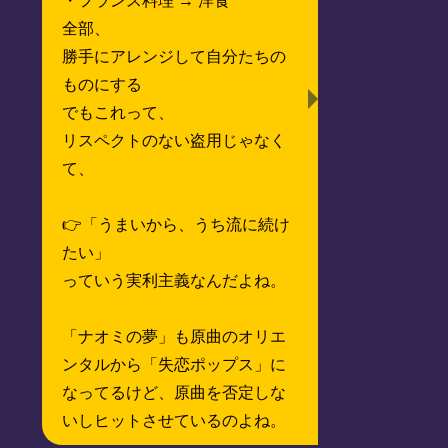
・フランス料理 → 洋食
全部、
勝手にアレンジして自分たちの
ものにする
でもこれって、
リスペクトのない盗用じゃなく
て、
👉「うまいから、うち流に続け
たい」
っていう実利主義なんだよね。
「ナオミの夢」も原曲のオリエ
ンタルから「失恋ポップス」に
なってるけど、原曲を否定しな
いしヒットさせているのよね。