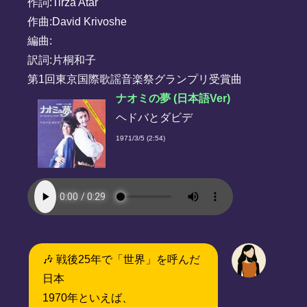
作詞:Tirza Atar
作曲:David Krivoshe
編曲:
訳詞:片桐和子
第1回東京国際歌謡音楽祭グランプリ受賞曲
ナオミの夢 (日本語Ver)
ヘドバとダビデ
1971/3/5 (2:54)
🎶 戦後25年で「世界」を呼んだ
日本
1970年といえば、