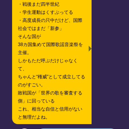
・戦後まだ四半世紀
・学生運動はくすぶってる
・高度成長の只中だけど、国際
社会ではまだ「新参」
そんな国が
38カ国集めて国際歌謡音楽祭を
主催。
しかもただ呼ぶだけじゃなく
て、
ちゃんと“権威”として成立してる
のがすごい。
敗戦国が「世界の歌を審査する
側」に回っている
これ、相当な自信と信用がない
と無理だよね。