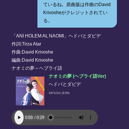
ているね。原曲版は作曲のDavid
Krivosheがクレジットされてい
る。
「ANI HOLEM AL NAOMI」ヘドバとダビデ
作詞:Tirza Atar
作曲:David Krivoshe
編曲:David Krivoshe
ナオミの夢～ヘブライ語
ナオミの夢 (ヘブライ語Ver)
ヘドバとダビデ
1971/1/1 (3:05)