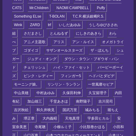
CATS
Mr.Children
NAOMI CAMPBELL
Puffy
Something ELse
T-BOLAN
T.C.R.横浜銀蝿R.S.
Wink
ZARD
trf
いしだあゆみ
うしろゆびさされ
組
さだまさし
とんねるず
にしきのあきら
わら
べ
アニメ主題歌
アリス
アン・ルイス
オメガトライ
ブ
ゴダイゴ
サザンオールスターズ
ザ・ぼんち
シュ
ガー
ジュディ・オング
ダウン・タウン・ブギウギ・バン
ド
チェリッシュ
ハイ・ファイ・セット
バービーボーイ
ズ
ピンク・レディー
フィンガー5
ヘドバとダビデ
モーニング娘。
リンリン・ランラン
一世風靡セピア
中山美穂
中村あゆみ
久保田利伸
久宝留理子
内田
有紀
加山雄三
千堂あきほ
南野陽子
吉川晃司
吉沢秋絵
和久井映見
国武万里
城みちる
堀ちえ
み
堺正章
大内義昭
天地真理
宇多田ヒカル
安
室奈美恵
寺尾聰
小柳ルミ子
小比類巻かほる
小田和
正
山口百恵
山本コウタローとウィークエンド
山本リン