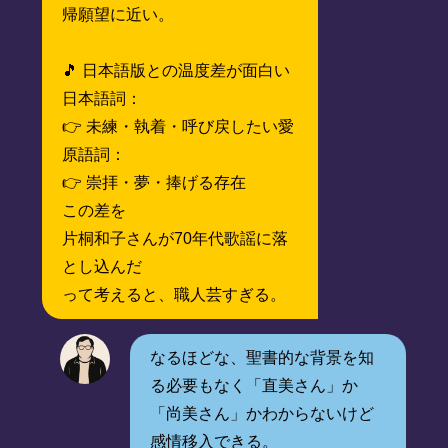
帰願望に近い。
🎵 日本語版との温度差が面白い
日本語詞：
👉 未練・執着・呼び戻したい愛
原語詞：
👉 崇拝・夢・捧げる存在
この差を
片桐和子さんが70年代歌謡に落
とし込んだ
って考えると、職人芸すぎる。
なるほどな、聖書的な背景を知
る必要もなく「直美さん」か
「尚美さん」かわからないけど
感情移入できる。