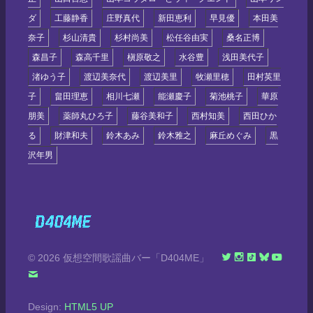
ダ
工藤静香
庄野真代
新田恵利
早見優
本田美
奈子
杉山清貴
杉村尚美
松任谷由実
桑名正博
森昌子
森高千里
槇原敬之
水谷豊
浅田美代子
渚ゆう子
渡辺美奈代
渡辺美里
牧瀬里穂
田村英里
子
畠田理恵
相川七瀬
能瀬慶子
菊池桃子
華原
朋美
薬師丸ひろ子
藤谷美和子
西村知美
西田ひか
る
財津和夫
鈴木あみ
鈴木雅之
麻丘めぐみ
黒
沢年男
© 2026 仮想空間歌謡曲バー「D404ME」
Design:
HTML5 UP