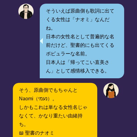
そういえば原曲側も歌詞に出て
くる女性は「ナオミ」なんだ
ね。
日本の女性名として普遍的な名
前だけど、聖書的にも出てくる
ポピュラーな名前。
日本人は「帰ってこい直美さ
ん」として感情移入できる。
そう、原曲側でもちゃんと
Naomi（נעמי）。
しかもこれは単なる女性名じゃ
なくて、かなり重たい由緒持
ち。
📖 聖書のナオミ