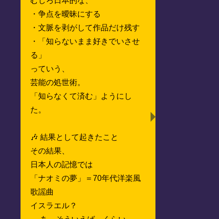
むしろ日本的な、
・争点を曖昧にする
・文脈を剥がして作品だけ残す
・「知らないまま好きでいさせ
る」
っていう、
芸能の処世術。
「知らなくて済む」ようにし
た。
🎶 結果として起きたこと
その結果、
日本人の記憶では
「ナオミの夢」＝70年代洋楽風
歌謡曲
イスラエル？