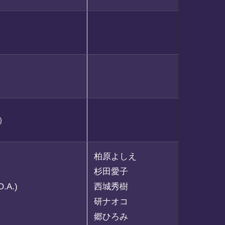
）
柏原よしえ
杉田愛子
A.)
西城秀樹
研ナオコ
郷ひろみ