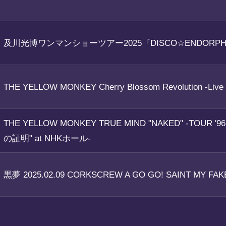
及川光博ワンマンショーツアー2025『DISCO☆ENDORPH
THE YELLOW MONKEY Cherry Blossom Revolution -Live
THE YELLOW MONKEY TRUE MIND "NAKED" -TOUR '9
の証明" at NHKホール-
黒夢 2025.02.09 CORKSCREW A GO GO! SAINT MY FAK