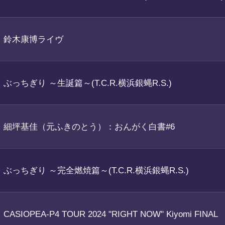
鈴木康博ライヴ
ぶっちぎり ～生誕篇～(T.C.R.横浜銀蝿R.S.)
細坪基佳（元ふきのとう）：おんがく白書#6
ぶっちぎり ～完全燃焼篇～(T.C.R.横浜銀蝿R.S.)
CASIOPEA-P4 TOUR 2024 "RIGHT NOW" Kiyomi FINAL