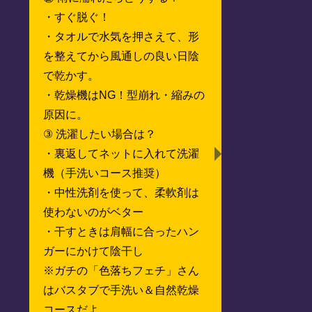
・すぐ脱ぐ！
・タオルで水気を押さえて、形
を整えてから風通しの良い日陰
で乾かす。
・乾燥機はNG！型崩れ・縮みの
原因に。
③ 洗濯したい場合は？
・裏返してネットに入れて洗濯
機（手洗いコース推奨）
・中性洗剤を使って、柔軟剤は
使わないのがベター
・干すときは肩幅に合ったハン
ガーにかけて陰干し
※ガチの「色落ちフェチ」さん
はバスタブで手洗い＆自然乾燥
コースだよ。