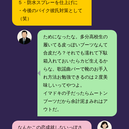
５・防水スプレーを仕上げに
・今後のバイク彼氏対策として
（笑）
ためになったな。多分高校生の
履いてる皮っぽいブーツなんて
合皮だろ？それでも濡れて下駄
箱入れておいたらカビ生えるか
らな。歌謡曲バーで靴のお手入
れ方法お勉強できるのは２度美
味しいってやつよ。
イマドキの子だったらムートン
ブーツだから余計泥まみれはア
ウトだ。
なんかこの恋成就しないっぽさ