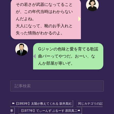
その若さが武器になってること
が、この年代当時はわからない
んだよね。
大人になって、靴のお手入れと
失った情熱がわかるのよ。
Gジャンの色味と愛を育てる歌謡
曲バーってやつだ。おーい、な
んか部屋が寒いぞ。
【1993年】太陽が教えてくれる 坂井真紀
同じカテゴリの記
事
【1977年】てぃーんず ぶるーす 原田真二