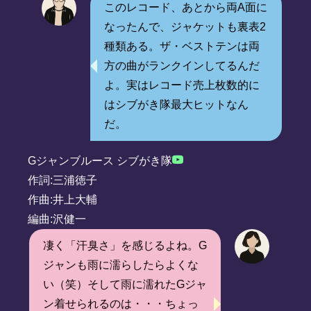
このレコード、あとから両A面に
なったんで、ジャケットも裏表2
種類ある。ザ・ベストテンは両
方の曲がランクインしてるんだ
よ。実はレコード売上枚数的に
はシブがき隊最大ヒットなん
だ。
Gジャンブルース シブがき隊
作詞:三浦徳子
作曲:井上大輔
編曲:沢健一
凄く「汗臭さ」を感じるよね。G
ジャンも雨に濡らしたらよくな
い（笑）そして雨に濡れたGジャ
ン着せられるのは・・・ちょっ