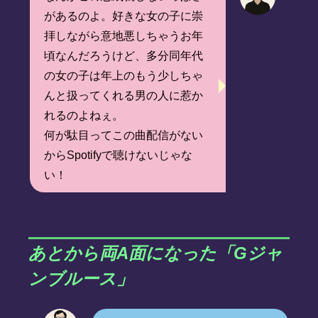
があるのよ。好きな女の子に崇
拝しながら意地悪しちゃうお年
頃なんだろうけど、多分同年代
の女の子は年上のもう少しちゃ
んと扱ってくれる男の人に惹か
れるのよねぇ。
何が駄目ってこの曲配信がない
からSpotifyで聴けないじゃな
い！
あとから両A面になった「Gジャ
ンブルース」