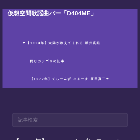
仮想空間歌謡曲バー「D404ME」
【1993年】太陽が教えてくれる 坂井真紀
同じカテゴリの記事
【1977年】てぃーんず ぶるーす 原田真二