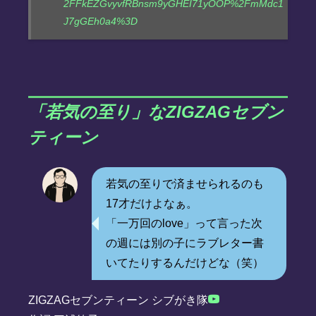
2FFkEZGvyvfRBnsm9yGHEI71yOOP%2FmMdc1
J7gGEh0a4%3D
「若気の至り」なZIGZAGセブン
ティーン
若気の至りで済ませられるのも
17才だけよなぁ。
「一万回のlove」って言った次
の週には別の子にラブレター書
いてたりするんだけどな（笑）
ZIGZAGセブンティーン シブがき隊