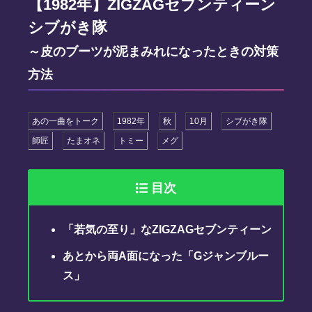
【1982年】ZIGZAGセブンティーン
シブがき隊
～皮のブーツが泥まみれになったときの対策
方法
あの一曲をトーク
1982年
秋
10月
シブがき隊
師匠
たまオネ
トミー
メグ
目次
「若気の至り」なZIGZAGセブンティーン
あとから両A面になった「Gジャンブルー
ス」