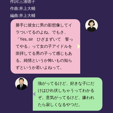
作詞:三浦徳子
作曲:井上大輔
編曲:井上大輔
勝手に彼女に男の影想像してイ
ラついてるのよね。でもさ、
「Yes, sir ひざまずいて 誓っ
てやる」って女の子アイドルを
崇拝してる男の子って感じもあ
る。純情というか怖いもの知ら
ずというか若いよねって。
強がってるけど、好きな子にだ
けはひれ伏しちゃうってわかる
ぞ。意気がってるけど、嫌われ
たら寂しくなるやつだ。