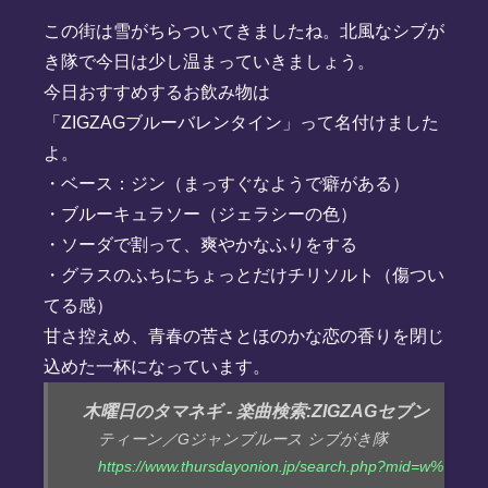
この街は雪がちらついてきましたね。北風なシブが
き隊で今日は少し温まっていきましょう。
今日おすすめするお飲み物は
「ZIGZAGブルーバレンタイン」って名付けました
よ。
・ベース：ジン（まっすぐなようで癖がある）
・ブルーキュラソー（ジェラシーの色）
・ソーダで割って、爽やかなふりをする
・グラスのふちにちょっとだけチリソルト（傷つい
てる感）
甘さ控えめ、青春の苦さとほのかな恋の香りを閉じ
込めた一杯になっています。
木曜日のタマネギ - 楽曲検索:ZIGZAGセブン
ティーン／Gジャンブルース シブがき隊
https://www.thursdayonion.jp/search.php?mid=w%