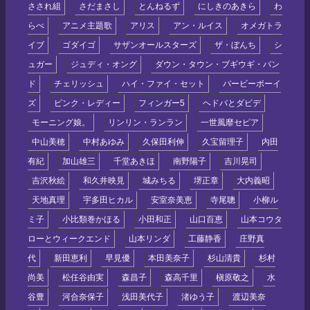
さされ組
さだまさし
とんねるず
にしきのあきら
わ
らべ
アニメ主題歌
アリス
アン・ルイス
オメガトラ
イブ
ゴダイゴ
サザンオールスターズ
ザ・ぼんち
シ
ュガー
ジュディ・オング
ダウン・タウン・ブギウギ・バン
ド
チェリッシュ
ハイ・ファイ・セット
バービーボーイ
ズ
ピンク・レディー
フィンガー5
ヘドバとダビデ
モーニング娘。
リンリン・ランラン
一世風靡セピア
中山美穂
中村あゆみ
久保田利伸
久宝留理子
内田
有紀
加山雄三
千堂あきほ
南野陽子
吉川晃司
吉沢秋絵
和久井映見
城みちる
堺正章
大内義昭
天地真理
宇多田ヒカル
安室奈美恵
寺尾聰
小柳ル
ミ子
小比類巻かほる
小田和正
山口百恵
山本コウタ
ローとウィークエンド
山本リンダ
工藤静香
庄野真
代
新田恵利
早見優
本田美奈子
杉山清貴
杉村
尚美
松任谷由実
森昌子
森高千里
槇原敬之
水
谷豊
河合奈保子
浅田美代子
渚ゆう子
渡辺美奈