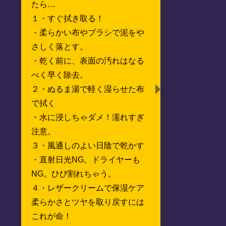
たら…
１・すぐ拭き取る！
・柔らかい布やブラシで泥をや
さしく落とす。
・乾く前に、表面の汚れはなる
べく早く除去。
２・ぬるま湯で軽く湿らせた布
で拭く
・水に浸しちゃダメ！濡れすぎ
注意。
３・風通しのよい日陰で乾かす
・直射日光NG。ドライヤーも
NG。ひび割れちゃう。
４・レザークリームで保湿ケア
柔らかさとツヤを取り戻すには
これが命！