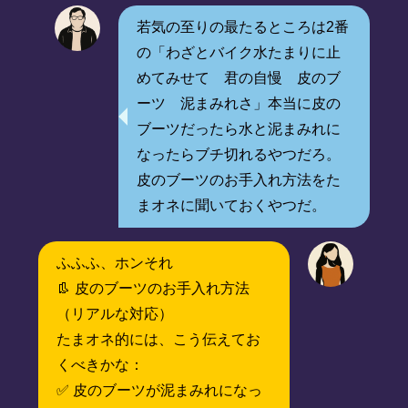
若気の至りの最たるところは2番
の「わざとバイク水たまりに止
めてみせて 君の自慢 皮のブ
ーツ 泥まみれさ」本当に皮の
ブーツだったら水と泥まみれに
なったらブチ切れるやつだろ。
皮のブーツのお手入れ方法をた
まオネに聞いておくやつだ。
ふふふ、ホンそれ
👢 皮のブーツのお手入れ方法
（リアルな対応）
たまオネ的には、こう伝えてお
くべきかな：
✅ 皮のブーツが泥まみれになっ