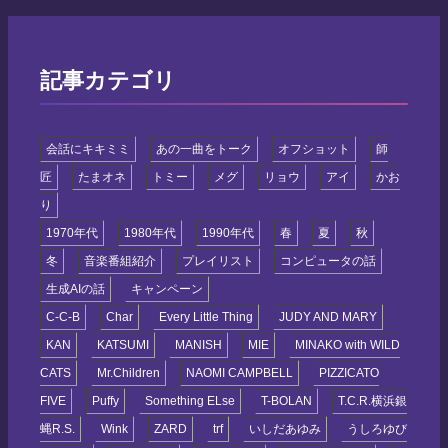
記事カテゴリ
会話にキキミミ
あの一曲をトーク
オフショット
師
匠
たまオネ
トミー
メグ
リョウ
アイ
かお
り
1970年代
1980年代
1990年代
春
夏
秋
冬
音楽番組紹介
プレイリスト
コンピュータの話
生成AIの話
キャンペーン
C-C-B
Char
Every Little Thing
JUDY AND MARY
KAN
KATSUMI
MANISH
MIE
MINAKO with WILD
CATS
Mr.Children
NAOMI CAMPBELL
PIZZICATO
FIVE
Puffy
Something ELse
T-BOLAN
T.C.R.横浜銀
蝿R.S.
Wink
ZARD
trf
いしだあゆみ
うしろゆび