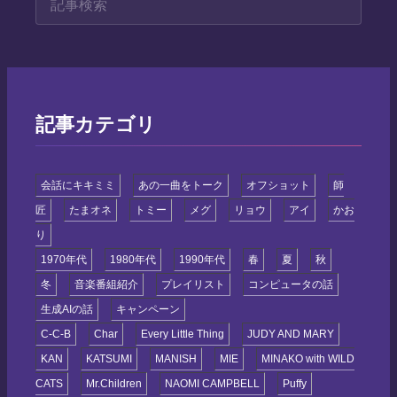
記事カテゴリ
会話にキキミミ
あの一曲をトーク
オフショット
師
匠
たまオネ
トミー
メグ
リョウ
アイ
かお
り
1970年代
1980年代
1990年代
春
夏
秋
冬
音楽番組紹介
プレイリスト
コンピュータの話
生成AIの話
キャンペーン
C-C-B
Char
Every Little Thing
JUDY AND MARY
KAN
KATSUMI
MANISH
MIE
MINAKO with WILD
CATS
Mr.Children
NAOMI CAMPBELL
Puffy