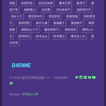
清貴
杉村尚美
松任谷由実
桑名正博
森昌子
森
高千里
槇原敬之
水谷豊
河合奈保子
浅田美代子
渚ゆう子
渡辺美奈代
渡辺美里
牧瀬里穂
田村英里
子
畠田理恵
相川七瀬
能瀬慶子
菊池桃子
華原
朋美
薬師丸ひろ子
藤谷美和子
西村知美
西田ひか
る
財津和夫
鈴木あみ
鈴木雅之
麻丘めぐみ
黒
沢年男
© 2026 仮想空間歌謡曲バー「D404ME」
Design:
HTML5 UP