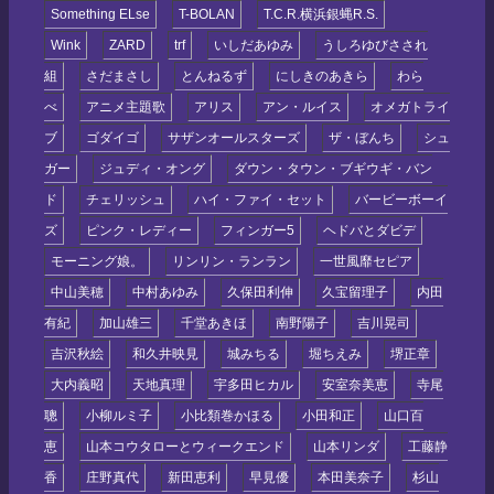
Something ELse
T-BOLAN
T.C.R.横浜銀蝿R.S.
Wink
ZARD
trf
いしだあゆみ
うしろゆびさされ
組
さだまさし
とんねるず
にしきのあきら
わら
べ
アニメ主題歌
アリス
アン・ルイス
オメガトライ
ブ
ゴダイゴ
サザンオールスターズ
ザ・ぼんち
シュ
ガー
ジュディ・オング
ダウン・タウン・ブギウギ・バン
ド
チェリッシュ
ハイ・ファイ・セット
バービーボーイ
ズ
ピンク・レディー
フィンガー5
ヘドバとダビデ
モーニング娘。
リンリン・ランラン
一世風靡セピア
中山美穂
中村あゆみ
久保田利伸
久宝留理子
内田
有紀
加山雄三
千堂あきほ
南野陽子
吉川晃司
吉沢秋絵
和久井映見
城みちる
堀ちえみ
堺正章
大内義昭
天地真理
宇多田ヒカル
安室奈美恵
寺尾
聰
小柳ルミ子
小比類巻かほる
小田和正
山口百
恵
山本コウタローとウィークエンド
山本リンダ
工藤静
香
庄野真代
新田恵利
早見優
本田美奈子
杉山