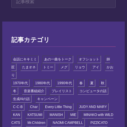
記事カテゴリ
会話にキキミミ
あの一曲をトーク
オフショット
師
匠
たまオネ
トミー
メグ
リョウ
アイ
かお
り
1970年代
1980年代
1990年代
春
夏
秋
冬
音楽番組紹介
プレイリスト
コンピュータの話
生成AIの話
キャンペーン
C-C-B
Char
Every Little Thing
JUDY AND MARY
KAN
KATSUMI
MANISH
MIE
MINAKO with WILD
CATS
Mr.Children
NAOMI CAMPBELL
PIZZICATO