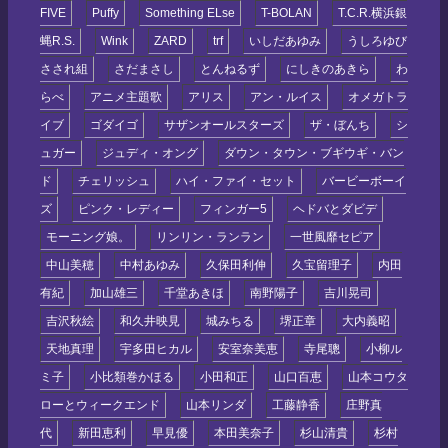
FIVE
Puffy
Something ELse
T-BOLAN
T.C.R.横浜銀
蝿R.S.
Wink
ZARD
trf
いしだあゆみ
うしろゆび
さされ組
さだまさし
とんねるず
にしきのあきら
わ
らべ
アニメ主題歌
アリス
アン・ルイス
オメガトラ
イブ
ゴダイゴ
サザンオールスターズ
ザ・ぼんち
シ
ュガー
ジュディ・オング
ダウン・タウン・ブギウギ・バン
ド
チェリッシュ
ハイ・ファイ・セット
バービーボーイ
ズ
ピンク・レディー
フィンガー5
ヘドバとダビデ
モーニング娘。
リンリン・ランラン
一世風靡セピア
中山美穂
中村あゆみ
久保田利伸
久宝留理子
内田
有紀
加山雄三
千堂あきほ
南野陽子
吉川晃司
吉沢秋絵
和久井映見
城みちる
堺正章
大内義昭
天地真理
宇多田ヒカル
安室奈美恵
寺尾聰
小柳ル
ミ子
小比類巻かほる
小田和正
山口百恵
山本コウタ
ローとウィークエンド
山本リンダ
工藤静香
庄野真
代
新田恵利
早見優
本田美奈子
杉山清貴
杉村