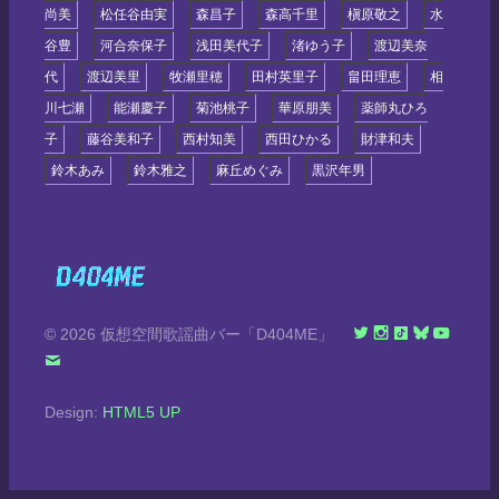
尚美
松任谷由実
森昌子
森高千里
槇原敬之
水
谷豊
河合奈保子
浅田美代子
渚ゆう子
渡辺美奈
代
渡辺美里
牧瀬里穂
田村英里子
畠田理恵
相
川七瀬
能瀬慶子
菊池桃子
華原朋美
薬師丸ひろ
子
藤谷美和子
西村知美
西田ひかる
財津和夫
鈴木あみ
鈴木雅之
麻丘めぐみ
黒沢年男
© 2026 仮想空間歌謡曲バー「D404ME」
Design:
HTML5 UP